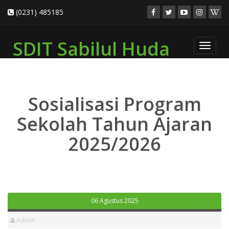
(0231) 485185
SDIT Sabilul Huda
Toggle
navigat
Sosialisasi Program
Sekolah Tahun Ajaran
2025/2026
06 Agustus 2025
Admin