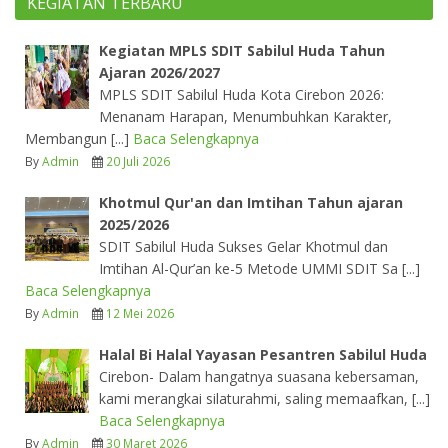
KEGIATAN TERBARU
Kegiatan MPLS SDIT Sabilul Huda Tahun
Ajaran 2026/2027
MPLS SDIT Sabilul Huda Kota Cirebon 2026:
Menanam Harapan, Menumbuhkan Karakter,
Membangun [...]
Baca Selengkapnya
By
Admin
20 Juli 2026
Khotmul Qur'an dan Imtihan Tahun ajaran
2025/2026
SDIT Sabilul Huda Sukses Gelar Khotmul dan
Imtihan Al-Qur’an ke-5 Metode UMMI SDIT Sa [...]
Baca Selengkapnya
By
Admin
12 Mei 2026
Halal Bi Halal Yayasan Pesantren Sabilul Huda
Cirebon- Dalam hangatnya suasana kebersaman,
kami merangkai silaturahmi, saling memaafkan, [...]
Baca Selengkapnya
By
Admin
30 Maret 2026