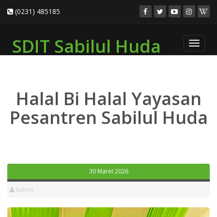
(0231) 485185
SDIT Sabilul Huda
Toggle
navigat
Halal Bi Halal Yayasan
Pesantren Sabilul Huda
30 Maret 2026
Admin